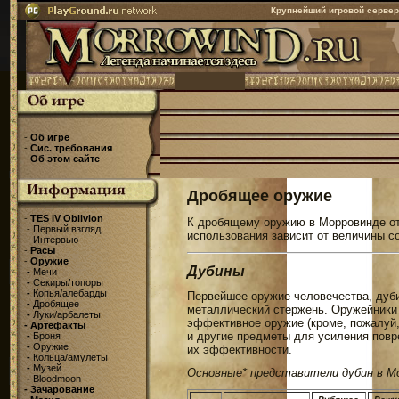
Крупнейший игровой серве
-
Об игре
-
Сис. требования
-
Об этом сайте
Дробящее оружие
-
TES IV Oblivion
К дробящему оружию в Морровинде отн
-
Первый взгляд
использования зависит от величины с
-
Интервью
-
Расы
-
Оружие
Дубины
-
Мечи
-
Секиры/топоры
-
Копья/алебарды
Первейшее оружие человечества, дуби
-
Дробящее
металлический стержень. Оружейники 
-
Луки/арбалеты
эффективное оружие (кроме, пожалуй,
-
Артефакты
и другие предметы для усиления пов
-
Броня
-
Оружие
их эффективности.
-
Кольца/амулеты
-
Музей
Основные* представители дубин в М
-
Bloodmoon
-
Зачарование