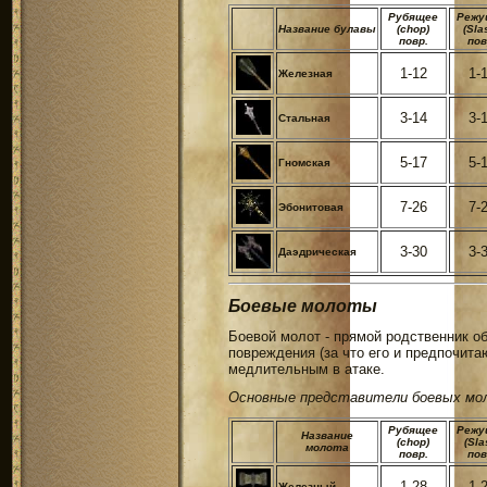
Рубящее
Режу
Название булавы
(chop)
(Sla
повр.
пов
1-12
1-
Железная
3-14
3-
Стальная
5-17
5-
Гномская
7-26
7-
Эбонитовая
3-30
3-
Даэдрическая
Боевые молоты
Боевой молот - прямой родственник о
повреждения (за что его и предпочит
медлительным в атаке.
Основные представители боевых мол
Рубящее
Режу
Название
(chop)
(Sla
молота
повр.
пов
1-28
1-
Железный