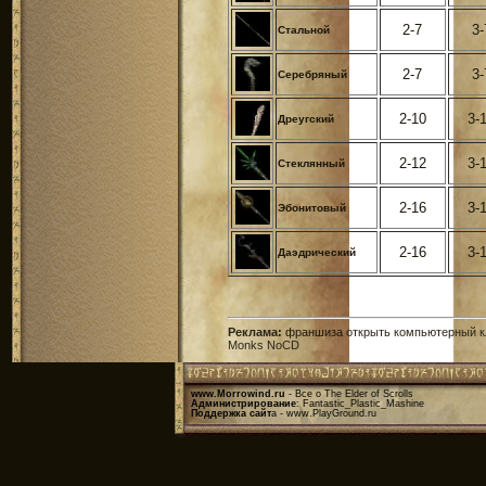
2-7
3-
Стальной
2-7
3-
Серебряный
2-10
3-
Дреугский
2-12
3-
Стеклянный
2-16
3-
Эбонитовый
2-16
3-
Даэдрический
Реклама
:
франшиза
открыть компьютерный к
Monks NoCD
www.Morrowind.ru
- Все о The Elder of Scrolls
Администрирование
: Fantastic_Plastic_Mashine
Поддержка сайт
а -
www.PlayGround.ru