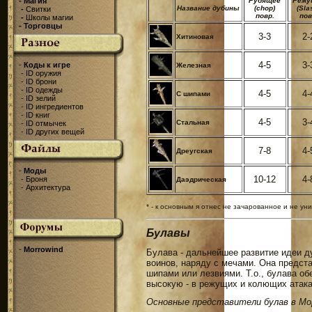
-
Магия
Рубящее
Режу
Название дубины
(chop)
(Sla
-
Свитки
повр.
пов
-
Школы магии
-
Торговцы
3-3
2-
Хитиновая
4-5
3-
-
Коды к игре
Железная
-
ID оружия
-
ID брони
-
ID одежды
4-5
4-
С шипами
-
ID зелий
-
ID ингредиентов
-
ID книг
4-5
3-
Стальная
-
ID отмычек
-
ID других вещей
7-8
4-
Дреугская
-
Моды
10-12
4-
-
Броня
Даэдрическая
-
Архитектура
* - к основным я отнес не зачарованное и не у
Булавы
-
Morrowind
Булава - дальнейшее развитие идеи д
воинов, наряду с мечами. Она предста
шипами или лезвиями. Т.о., булава о
высокую - в режущих и колющих атака
Основные представители булав в Мо