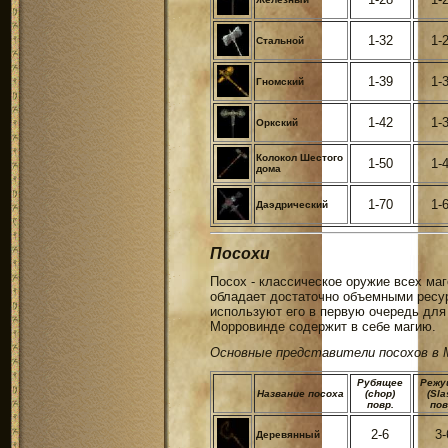
1-32
1-
Стальной
1-39
1-
Гномский
1-42
1-
Оркский
Колокол Шестого
1-50
1-
дома
1-70
1-
Даэдрический
Посохи
Посох - классическое оружие всех маг
обладает достаточно объемными ресур
используют его в первую очередь для 
Морровинде содержит в себе магию.
Основные представители посохов в 
Рубящее
Режу
Название посоха
(chop)
(Sla
повр.
пов
2-6
3-
Деревянный