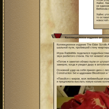
«Они усер
Хайнс. Ка
не единож
Bethesda н
Хайнс уто
то остави
новостей 
Коллекционное издание антологи
Коллекционное издание The Elder Scrolls
шальной пули, пробившей стену квартиры
Игрок RabbitMix поделился подробностям
звук разбитого стекла. На тот момент игр
«Потом я заметил облако пыли от штукату
замерло, когда я увидел дыру в антологии 
Основной удар на себя принял диск с ле
Construction Set и аддонами Bloodmoon и T
«Покойся с миром, моя любимейшая игра 
и предложила выслать новую копию колле