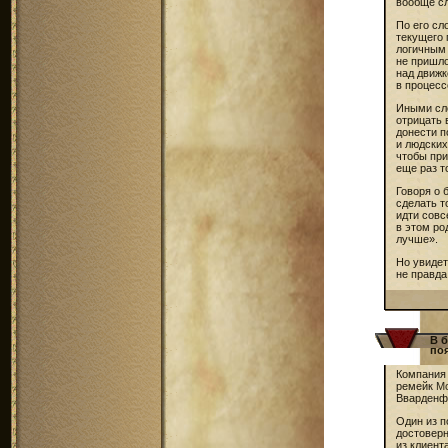
вообще с
По его сл
текущего 
логичным 
не пришло
над движк
в процесс
Иными сло
отрицать 
донести п
и людских
чтобы при
еще раз т
Говоря о 
сделать т
идти совс
в этом ро
лучше».
Но увидет
не правда
В 
по
Компания 
ремейк
Mo
Вварденф
Один из 
достовер
из клиент