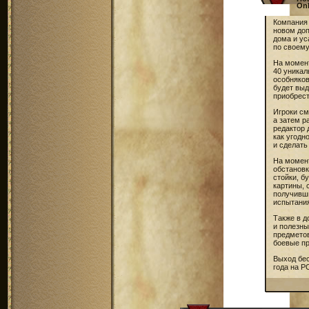
Onl
Компания 
новом до
дома и ус
по своему
На момент
40 уникал
особняко
будет выд
приобрест
Игроки см
а затем р
редактор
как угодн
и сделать
На момент
обстановк
стойки, б
картины, 
получивши
испытания
Также в 
и полезны
предметов
боевые пр
Выход бес
года на PC