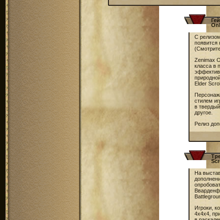
Ге
Onl
С релизо
появится
(Смотрите
Zenimax O
класса в
эффективе
природно
Elder Scrol
Персонажа
стилем иг
в твердый
другое.
Релиз доп
Тр
Scr
На выстав
дополнен
опробоват
Вварденф
Battlegrou
Игроки, к
4х4х4, пр
в раскале