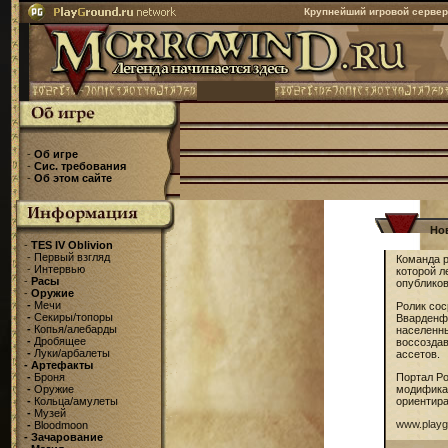
Крупнейший игровой серве
-
Об игре
-
Сис. требования
-
Об этом сайте
Но
-
TES IV Oblivion
-
Первый взгляд
Команда р
-
Интервью
которой 
-
Расы
опублико
-
Оружие
-
Мечи
Ролик сос
-
Секиры/топоры
Вварденфе
-
Копья/алебарды
населенны
-
Дробящее
воссоздав
-
Луки/арбалеты
ассетов.
-
Артефакты
-
Броня
Портал Po
-
Оружие
модификац
-
Кольца/амулеты
ориентира
-
Музей
www.playgr
-
Bloodmoon
-
Зачарование