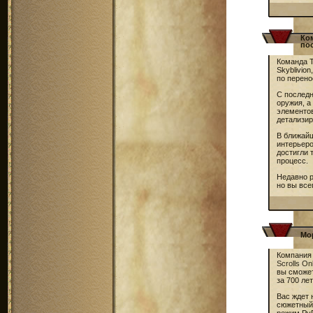
Ко
по
Команда 
Skyblivio
по перен
С последн
оружия, а
элементов
детализи
В ближай
интерьеро
достигли 
процесс.
Недавно 
но вы вс
Мор
Компания
Scrolls On
вы сможе
за 700 ле
Вас ждет 
сюжетный 