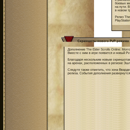
боевых ме
на пути. 
в новом т
Релиз The
PlayStati
Скриншоты нового PvP-режима в 
Дополнение
The Elder Scrolls Online: Morr
Вместе с ним в игре появится и новый Pv
Благодаря нескольким новым скриншотам 
на аренах, расположенных в регионе Эшл
Следуте также отметить, что зона Вварде
релиза. События дополнения развернутся