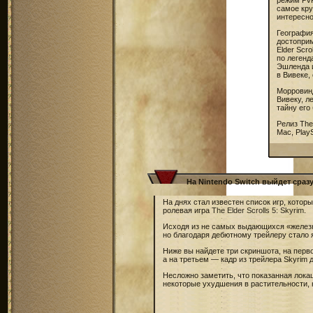
режим PvP
самое кру
интересно
Географи
достоприм
Elder Scr
по легенд
Эшленда и
в Вивеке,
Морровинд
Вивеку, л
тайну его
Релиз The
Mac, Play
На Nintendo Switch выйдет сразу 
На днях стал известен список игр, котор
ролевая игра
The Elder Scrolls 5: Skyrim
.
Исходя из не самых выдающихся «железны
но благодаря дебютному трейлеру стало я
Ниже вы найдете три скриншота, на перв
а на третьем — кадр из трейлера Skyrim д
Несложно заметить, что показанная локац
некоторые ухудшения в растительности, 