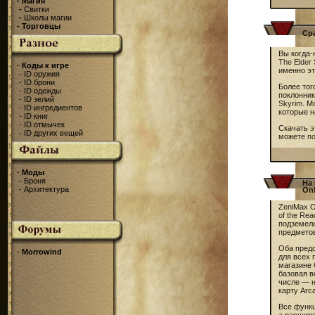
-
Магия
-
Свитки
-
Школы магии
-
Торговцы
Ср
Вы когда-
The Elder 
-
Коды к игре
именно эт
-
ID оружия
-
ID брони
Более тог
-
ID одежды
поклонник
-
ID зелий
Skyrim
. М
-
ID ингредиентов
которые н
-
ID книг
-
ID отмычек
Скачать э
-
ID других вещей
можете
п
-
Моды
-
Броня
На 
-
Архитектура
Onl
ZeniMax O
of the Re
подземель
предмето
Оба пред
-
Morrowind
для всех 
магазине 
базовая в
числе — н
карту Arca
Все функц