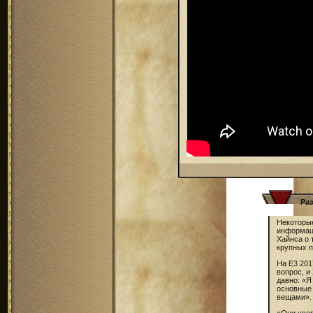
Раз
Некоторые
информаци
Хайнса о 
крупных п
На E3 201
вопрос, и
давно: «Я
основные 
вещами».