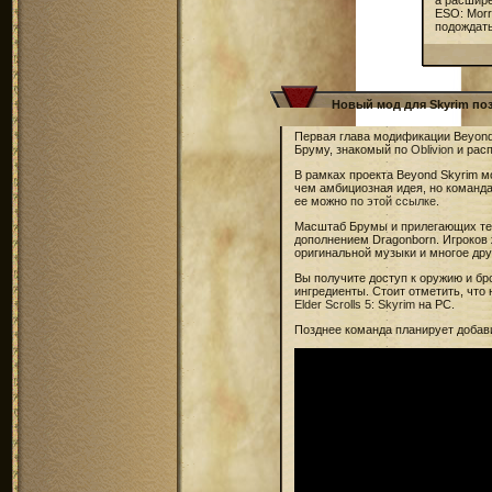
а расшире
ESO: Morr
подождать
Новый мод для Skyrim поз
Первая глава модификации Beyond 
Бруму, знакомый по
Oblivion
и расп
В рамках проекта Beyond Skyrim м
чем амбициозная идея, но команд
ее можно
по этой ссылке
.
Масштаб Брумы и прилегающих тер
дополнением Dragonborn. Игроков 
оригинальной музыки и многое дру
Вы получите доступ к оружию и б
ингредиенты. Стоит отметить, что
Elder Scrolls 5: Skyrim
на PC.
Позднее команда планирует добавит