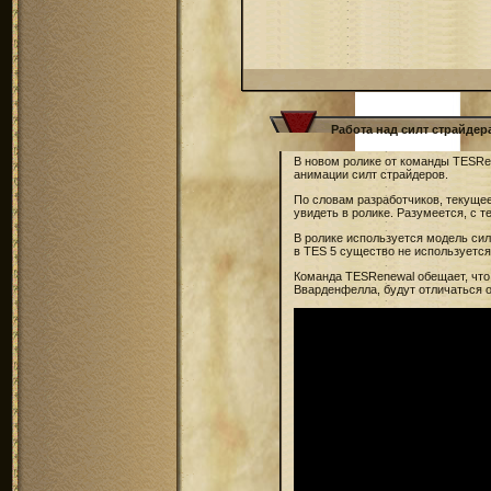
Работа над силт страйдер
В новом ролике от команды TESRe
анимации силт страйдеров.
По словам разработчиков, текущее
увидеть в ролике. Разумеется, с
В ролике используется модель сил
в TES 5 существо не используется
Команда TESRenewal обещает, что
Вварденфелла, будут отличаться 