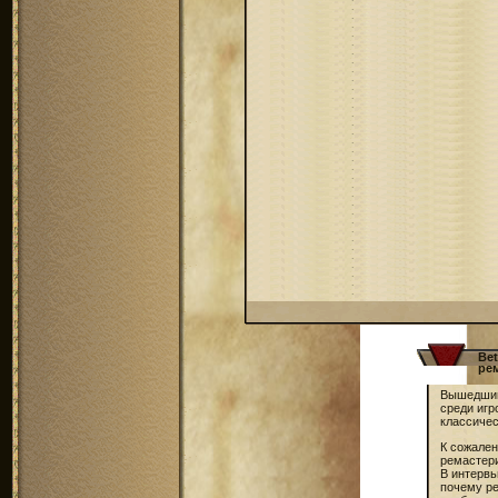
Be
ре
Вышедший
среди игр
классичес
К сожален
ремастери
В интервь
почему р