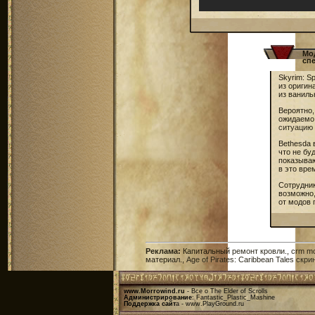
Мо
сп
Skyrim: S
из оригин
из ваниль
Вероятно,
ожидаемо
ситуацию
Bethesda 
что не бу
показываю
в это вре
Сотрудни
возможно,
от модов п
Реклама
:
Капитальный
ремонт кровли
.,
crm mo
материал.,
Age of Pirates: Caribbean Tales скр
www.Morrowind.ru
- Все о The Elder of Scrolls
Администрирование
: Fantastic_Plastic_Mashine
Поддержка сайт
а -
www.PlayGround.ru