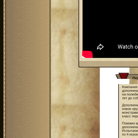
Пе
Компания
дополнен
на полюб
лет до со
Дополнен
новое ору
монстрам
класс пер
Помимо кр
дополнени
Испытани
по 4 игрок