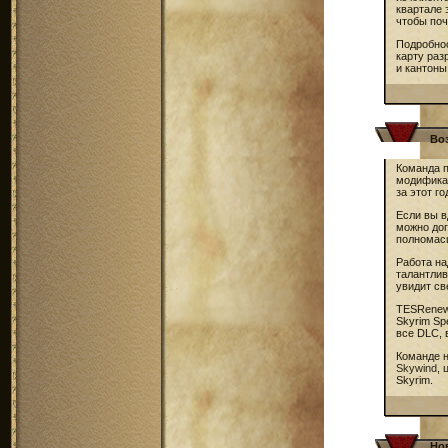
квартале 
чтобы поч
Подробно
карту раз
и кантоны
Во
Команда 
модификац
за этот го
Если вы в
можно дог
полномас
Работа на
талантлив
увидит св
TESRenewa
Skyrim Sp
все DLC, 
Команде 
Skywind
,
Skyrim.
Но